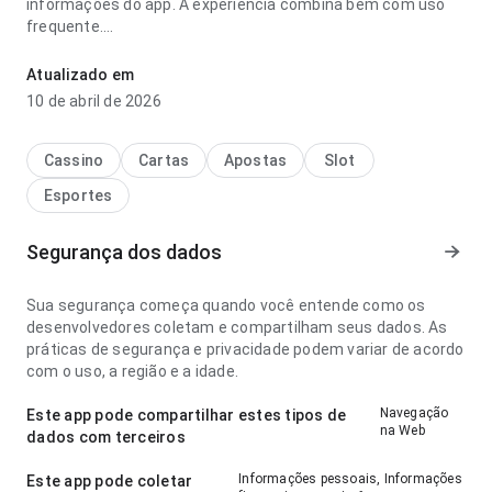
informações do app. A experiência combina bem com uso
frequente.
warriors x celtics palpite onde assistir tottenham melhor
Atualizado em
app parece responsiva no ponto de fluxo de navegação
10 de abril de 2026
antes de decidir instalar; a hierarquia visual parece natural.
A página causa uma impressão melhor que algo genérico.
Cassino
Cartas
Apostas
Slot
Esportes
Segurança dos dados
Sua segurança começa quando você entende como os
desenvolvedores coletam e compartilham seus dados. As
práticas de segurança e privacidade podem variar de acordo
com o uso, a região e a idade.
Navegação
Este app pode compartilhar estes tipos de
na Web
dados com terceiros
Informações pessoais, Informações
Este app pode coletar