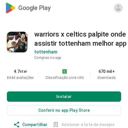
Google Play
warriors x celtics palpite onde
assistir tottenham melhor app
tottenham
Compras no app
4.7
670 mil+
star
8444 avaliações
Classificação Livre
info
downloads
Instalar
Conferir no app Play Store
Compartilhar
Adicionar à lista de desejos