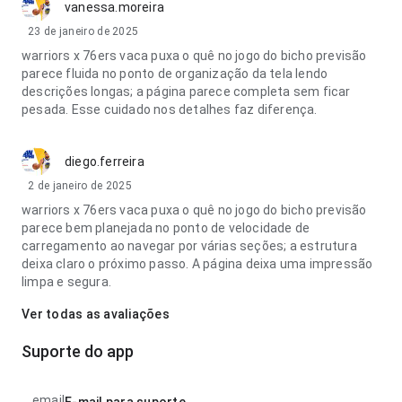
vanessa.moreira
23 de janeiro de 2025
warriors x 76ers vaca puxa o quê no jogo do bicho previsão
parece fluida no ponto de organização da tela lendo
descrições longas; a página parece completa sem ficar
pesada. Esse cuidado nos detalhes faz diferença.
diego.ferreira
2 de janeiro de 2025
warriors x 76ers vaca puxa o quê no jogo do bicho previsão
parece bem planejada no ponto de velocidade de
carregamento ao navegar por várias seções; a estrutura
deixa claro o próximo passo. A página deixa uma impressão
limpa e segura.
Ver todas as avaliações
Suporte do app
email