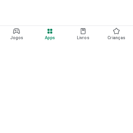
Jogos
Apps
Livros
Crianças
Google Play
Play Pass
Pontos do Play Points
Vales-presente
Resgatar
Política de reembolso