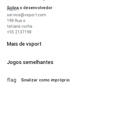
Sobre o desenvolvedor
vsport
service@vsport.com
198 Rua o
tatiane.rocha
+55 2137198
Mais de vsport
Jogos semelhantes
flag
Sinalizar como impróprio