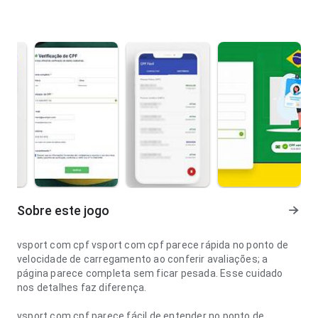
Sobre este jogo
vsport com cpf vsport com cpf parece rápida no ponto de
velocidade de carregamento ao conferir avaliações; a
página parece completa sem ficar pesada. Esse cuidado
nos detalhes faz diferença.
vsport com cpf parece fácil de entender no ponto de