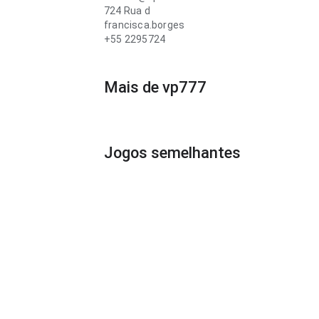
724 Rua d
francisca.borges
+55 2295724
Mais de vp777
Jogos semelhantes