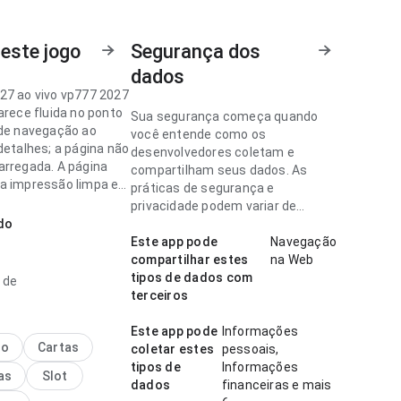
este jogo
Segurança dos
dados
27 ao vivo vp777 2027
arece fluida no ponto
Sua segurança começa quando
 de navegação ao
você entende como os
detalhes; a página não
desenvolvedores coletam e
arregada. A página
compartilham seus dados. As
a impressão limpa e
práticas de segurança e
privacidade podem variar de
do
acordo com o uso, a região e a
27 ao vivo parece
idade.
Este app pode
Navegação
 ponto de fluxo de
compartilhar estes
na Web
o para um visitante
tipos de dados com
 de
rótulos são fáceis de
terceiros
ar. Isso passa mais
a ao usuário.
Este app pode
Informações
no
Cartas
coletar estes
pessoais,
tipos de
Informações
as
Slot
dados
financeiras e mais