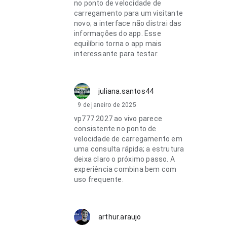
no ponto de velocidade de
carregamento para um visitante
novo; a interface não distrai das
informações do app. Esse
equilíbrio torna o app mais
interessante para testar.
juliana.santos44
9 de janeiro de 2025
vp777 2027 ao vivo parece
consistente no ponto de
velocidade de carregamento em
uma consulta rápida; a estrutura
deixa claro o próximo passo. A
experiência combina bem com
uso frequente.
arthur.araujo