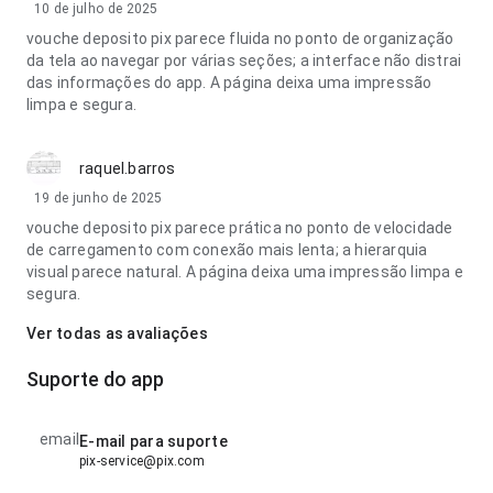
10 de julho de 2025
vouche deposito pix parece fluida no ponto de organização
da tela ao navegar por várias seções; a interface não distrai
das informações do app. A página deixa uma impressão
limpa e segura.
raquel.barros
19 de junho de 2025
vouche deposito pix parece prática no ponto de velocidade
de carregamento com conexão mais lenta; a hierarquia
visual parece natural. A página deixa uma impressão limpa e
segura.
Ver todas as avaliações
Suporte do app
email
E-mail para suporte
pix-service@pix.com