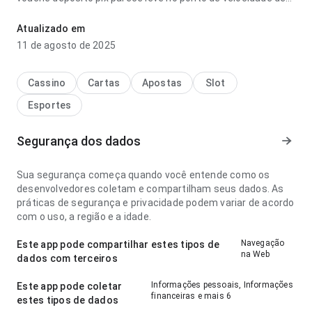
carregamento para um visitante novo; o conteúdo é fácil de
examinar. A página deixa uma impressão limpa e segura.
Atualizado em
11 de agosto de 2025
Cassino
Cartas
Apostas
Slot
Esportes
Segurança dos dados
Sua segurança começa quando você entende como os
desenvolvedores coletam e compartilham seus dados. As
práticas de segurança e privacidade podem variar de acordo
com o uso, a região e a idade.
Navegação
Este app pode compartilhar estes tipos de
na Web
dados com terceiros
Informações pessoais, Informações
Este app pode coletar
financeiras e mais 6
estes tipos de dados