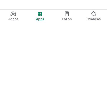
Jogos
Apps
Livros
Crianças
Google Play
Play Pass
Pontos do Play Points
Vales-presente
Resgatar
Política de reembolso