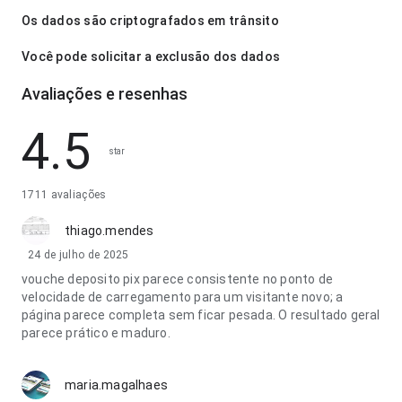
Os dados são criptografados em trânsito
Você pode solicitar a exclusão dos dados
Avaliações e resenhas
4.5
star
1711 avaliações
thiago.mendes
24 de julho de 2025
vouche deposito pix parece consistente no ponto de
velocidade de carregamento para um visitante novo; a
página parece completa sem ficar pesada. O resultado geral
parece prático e maduro.
maria.magalhaes