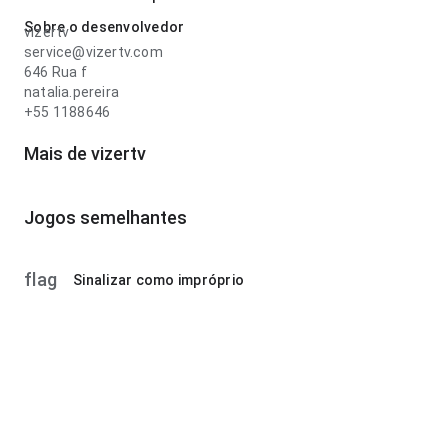
Sobre o desenvolvedor
vizertv
service@vizertv.com
646 Rua f
natalia.pereira
+55 1188646
Mais de vizertv
Jogos semelhantes
flag
Sinalizar como impróprio