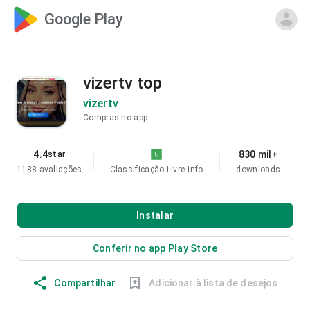
Google Play
vizertv top
vizertv
Compras no app
4.4
830 mil+
star
1188 avaliações
Classificação Livre
info
downloads
Instalar
Conferir no app Play Store
Compartilhar
Adicionar à lista de desejos