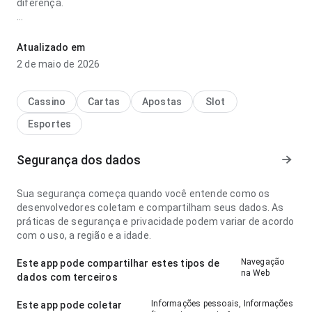
diferença.
viktor gyökeres sporting quem torce pro galo é parece leve
no ponto de fluxo de navegação em uma tela menor; a
Atualizado em
resposta é previsível. Ajuda quem quer decidir rapidamente
2 de maio de 2026
se vale instalar.
Cassino
Cartas
Apostas
Slot
Esportes
Segurança dos dados
Sua segurança começa quando você entende como os
desenvolvedores coletam e compartilham seus dados. As
práticas de segurança e privacidade podem variar de acordo
com o uso, a região e a idade.
Navegação
Este app pode compartilhar estes tipos de
na Web
dados com terceiros
Informações pessoais, Informações
Este app pode coletar