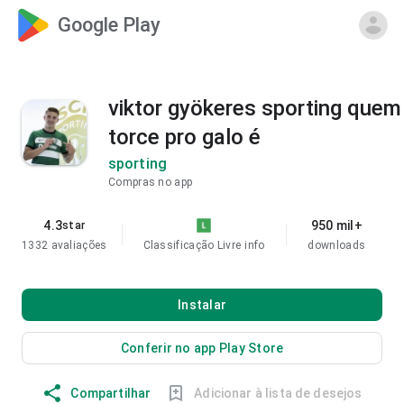
Google Play
viktor gyökeres sporting quem
torce pro galo é
sporting
Compras no app
4.3
950 mil+
star
1332 avaliações
Classificação Livre
info
downloads
Instalar
Conferir no app Play Store
Compartilhar
Adicionar à lista de desejos