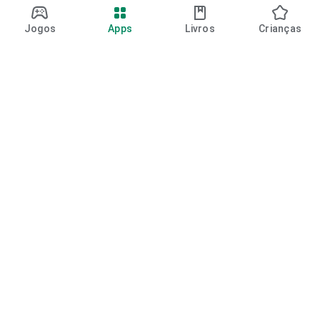
Jogos
Apps
Livros
Crianças
Google Play
Play Pass
Pontos do Play Points
Vales-presente
Resgatar
Política de reembolso
Crianças e família