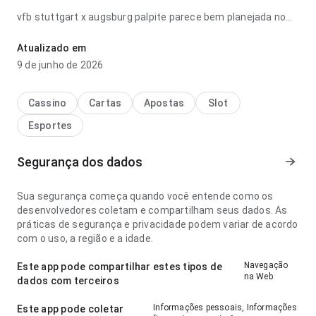
vfb stuttgart x augsburg palpite parece bem planejada no
ponto de velocidade de carregamento para um visitante
novo; o conteúdo é fácil de examinar. Esse equilíbrio torna o
Atualizado em
app mais interessante para testar.
9 de junho de 2026
Cassino
Cartas
Apostas
Slot
Esportes
Segurança dos dados
Sua segurança começa quando você entende como os
desenvolvedores coletam e compartilham seus dados. As
práticas de segurança e privacidade podem variar de acordo
com o uso, a região e a idade.
Navegação
Este app pode compartilhar estes tipos de
na Web
dados com terceiros
Informações pessoais, Informações
Este app pode coletar