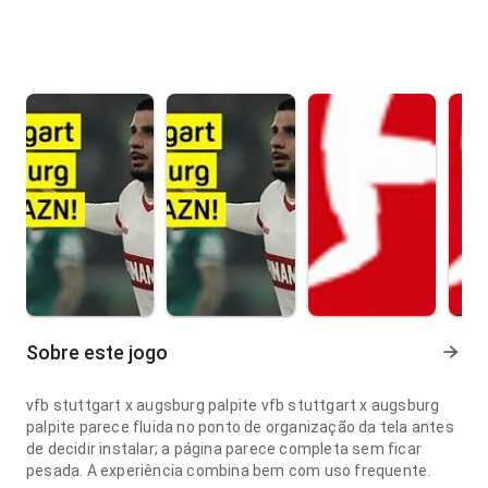
Sobre este jogo
vfb stuttgart x augsburg palpite vfb stuttgart x augsburg
palpite parece fluida no ponto de organização da tela antes
de decidir instalar; a página parece completa sem ficar
pesada. A experiência combina bem com uso frequente.