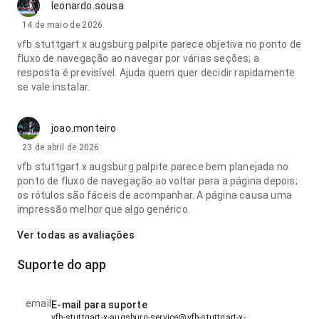
leonardo.sousa
14 de maio de 2026
vfb stuttgart x augsburg palpite parece objetiva no ponto de
fluxo de navegação ao navegar por várias seções; a
resposta é previsível. Ajuda quem quer decidir rapidamente
se vale instalar.
joao.monteiro
23 de abril de 2026
vfb stuttgart x augsburg palpite parece bem planejada no
ponto de fluxo de navegação ao voltar para a página depois;
os rótulos são fáceis de acompanhar. A página causa uma
impressão melhor que algo genérico.
Ver todas as avaliações
Suporte do app
email
E-mail para suporte
vfb-stuttgart-x-augsburg-service@vfb-stuttgart-x-