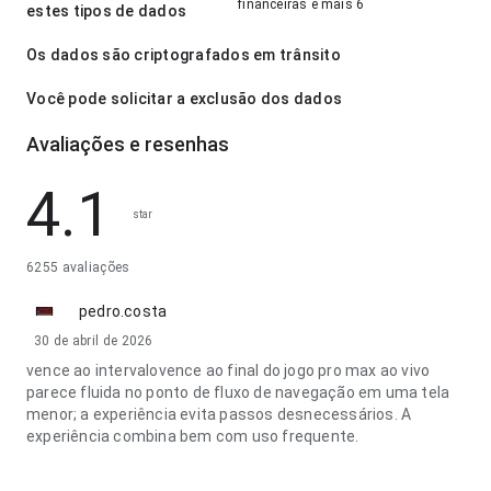
financeiras e mais 6
estes tipos de dados
Os dados são criptografados em trânsito
Você pode solicitar a exclusão dos dados
Avaliações e resenhas
4.1
star
6255 avaliações
pedro.costa
30 de abril de 2026
vence ao intervalovence ao final do jogo pro max ao vivo
parece fluida no ponto de fluxo de navegação em uma tela
menor; a experiência evita passos desnecessários. A
experiência combina bem com uso frequente.