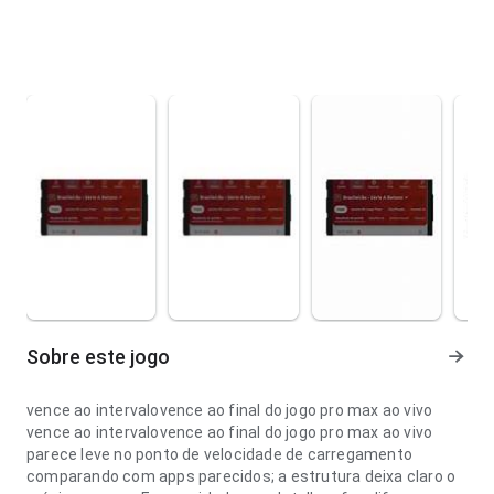
Sobre este jogo
vence ao intervalovence ao final do jogo pro max ao vivo
vence ao intervalovence ao final do jogo pro max ao vivo
parece leve no ponto de velocidade de carregamento
comparando com apps parecidos; a estrutura deixa claro o