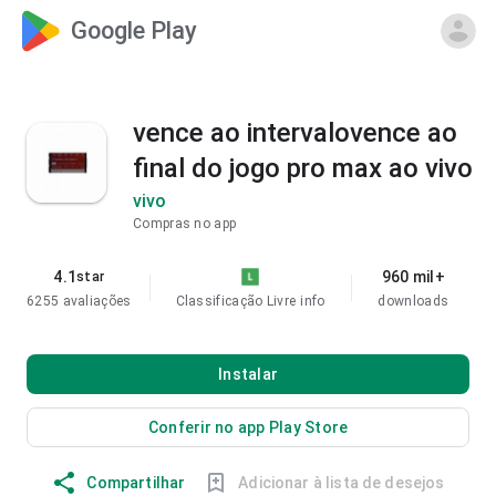
Google Play
vence ao intervalovence ao
final do jogo pro max ao vivo
vivo
Compras no app
4.1
960 mil+
star
6255 avaliações
Classificação Livre
info
downloads
Instalar
Conferir no app Play Store
Compartilhar
Adicionar à lista de desejos