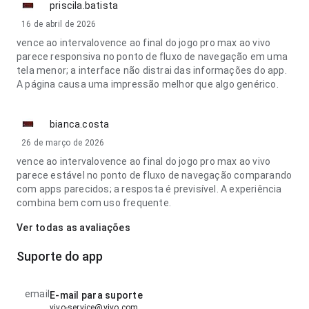
priscila.batista
16 de abril de 2026
vence ao intervalovence ao final do jogo pro max ao vivo
parece responsiva no ponto de fluxo de navegação em uma
tela menor; a interface não distrai das informações do app.
A página causa uma impressão melhor que algo genérico.
bianca.costa
26 de março de 2026
vence ao intervalovence ao final do jogo pro max ao vivo
parece estável no ponto de fluxo de navegação comparando
com apps parecidos; a resposta é previsível. A experiência
combina bem com uso frequente.
Ver todas as avaliações
Suporte do app
email
E-mail para suporte
vivo-service@vivo.com