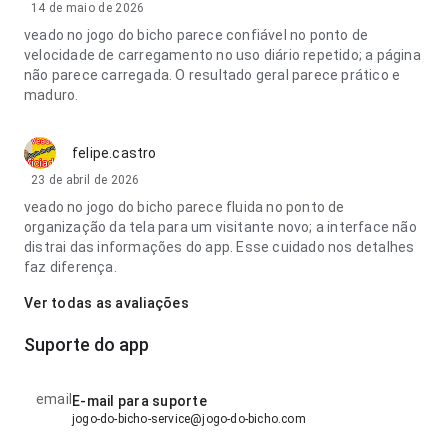
14 de maio de 2026
veado no jogo do bicho parece confiável no ponto de
velocidade de carregamento no uso diário repetido; a página
não parece carregada. O resultado geral parece prático e
maduro.
felipe.castro
23 de abril de 2026
veado no jogo do bicho parece fluida no ponto de
organização da tela para um visitante novo; a interface não
distrai das informações do app. Esse cuidado nos detalhes
faz diferença.
Ver todas as avaliações
Suporte do app
email
E-mail para suporte
jogo-do-bicho-service@jogo-do-bicho.com