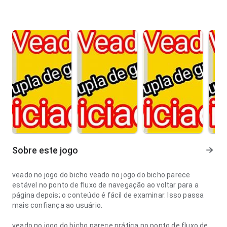
Sobre este jogo
veado no jogo do bicho veado no jogo do bicho parece
estável no ponto de fluxo de navegação ao voltar para a
página depois; o conteúdo é fácil de examinar. Isso passa
mais confiança ao usuário.
veado no jogo do bicho parece prática no ponto de fluxo de