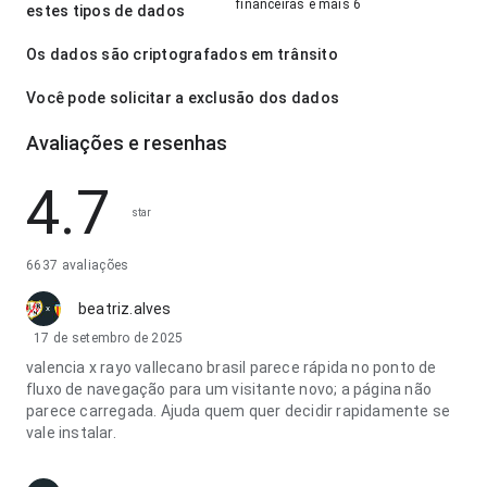
financeiras e mais 6
estes tipos de dados
Os dados são criptografados em trânsito
Você pode solicitar a exclusão dos dados
Avaliações e resenhas
4.7
star
6637 avaliações
beatriz.alves
17 de setembro de 2025
valencia x rayo vallecano brasil parece rápida no ponto de
fluxo de navegação para um visitante novo; a página não
parece carregada. Ajuda quem quer decidir rapidamente se
vale instalar.