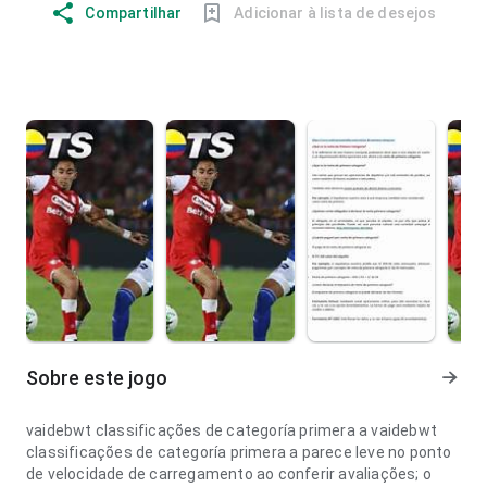
Compartilhar
Adicionar à lista de desejos
Sobre este jogo
vaidebwt classificações de categoría primera a vaidebwt
classificações de categoría primera a parece leve no ponto
de velocidade de carregamento ao conferir avaliações; o