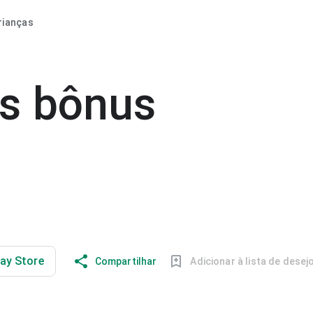
rianças
ls bônus
lay Store
Compartilhar
Adicionar à lista de desej