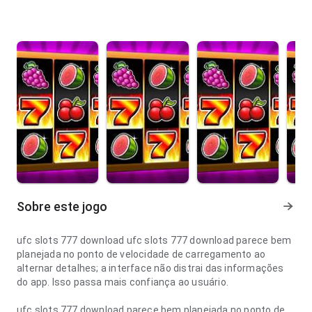
Sobre este jogo
ufc slots 777 download ufc slots 777 download parece bem
planejada no ponto de velocidade de carregamento ao
alternar detalhes; a interface não distrai das informações
do app. Isso passa mais confiança ao usuário.
ufc slots 777 download parece bem planejada no ponto de