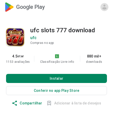
Google Play
ufc slots 777 download
ufc
Compras no app
4.5
880 mil+
star
1153 avaliações
Classificação Livre
info
downloads
Instalar
Conferir no app Play Store
Compartilhar
Adicionar à lista de desejos