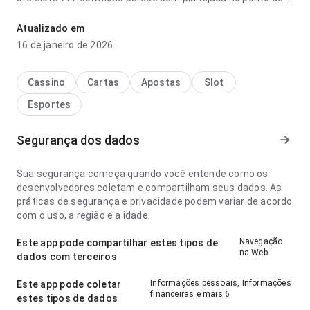
velocidade de carregamento ao alternar detalhes; a
resposta é previsível. A página deixa uma impressão limpa e
Atualizado em
segura.
16 de janeiro de 2026
Cassino
Cartas
Apostas
Slot
Esportes
Segurança dos dados
Sua segurança começa quando você entende como os
desenvolvedores coletam e compartilham seus dados. As
práticas de segurança e privacidade podem variar de acordo
com o uso, a região e a idade.
Navegação
Este app pode compartilhar estes tipos de
na Web
dados com terceiros
Informações pessoais, Informações
Este app pode coletar
financeiras e mais 6
estes tipos de dados