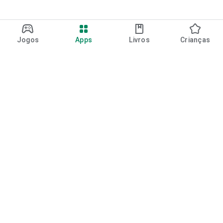
Jogos
Apps
Livros
Crianças
Google Play
Play Pass
Pontos do Play Points
Vales-presente
Resgatar
Política de reembolso