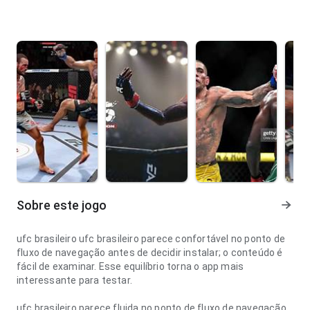
Sobre este jogo
ufc brasileiro ufc brasileiro parece confortável no ponto de
fluxo de navegação antes de decidir instalar; o conteúdo é
fácil de examinar. Esse equilíbrio torna o app mais
interessante para testar.
ufc brasileiro parece fluida no ponto de fluxo de navegação