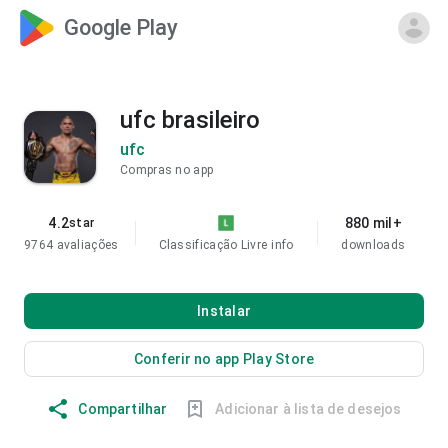
Google Play
ufc brasileiro
ufc
Compras no app
4.2
880 mil+
star
9764 avaliações
Classificação Livre
info
downloads
Instalar
Conferir no app Play Store
Compartilhar
Adicionar à lista de desejos