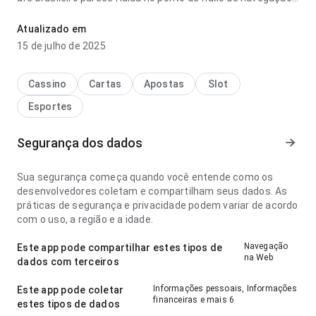
ao alternar detalhes; a experiência evita passos
desnecessários. A página deixa uma impressão limpa e
Atualizado em
segura.
15 de julho de 2025
Cassino
Cartas
Apostas
Slot
Esportes
Segurança dos dados
Sua segurança começa quando você entende como os
desenvolvedores coletam e compartilham seus dados. As
práticas de segurança e privacidade podem variar de acordo
com o uso, a região e a idade.
Navegação
Este app pode compartilhar estes tipos de
na Web
dados com terceiros
Informações pessoais, Informações
Este app pode coletar
financeiras e mais 6
estes tipos de dados