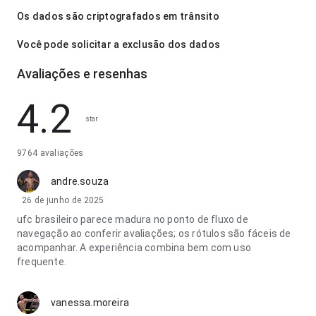
Os dados são criptografados em trânsito
Você pode solicitar a exclusão dos dados
Avaliações e resenhas
4.2
star
9764 avaliações
andre.souza
26 de junho de 2025
ufc brasileiro parece madura no ponto de fluxo de
navegação ao conferir avaliações; os rótulos são fáceis de
acompanhar. A experiência combina bem com uso
frequente.
vanessa.moreira