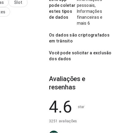
as
Slot
pode coletar
pessoais,
estes tipos
Informações
tes
de dados
financeiras e
mais 6
Os dados são criptografados
em trânsito
Você pode solicitar a exclusão
dos dados
Avaliações e
resenhas
4.6
star
3251 avaliações