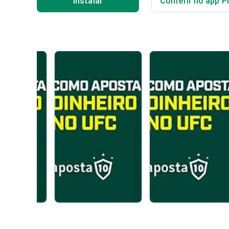
Instalar
Conferir no app P