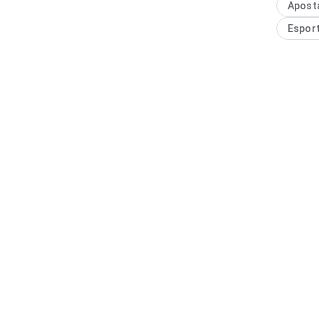
Apost
Espor