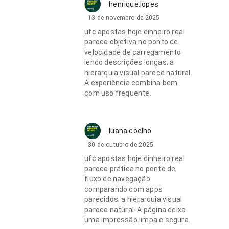
henrique.lopes
13 de novembro de 2025
ufc apostas hoje dinheiro real
parece objetiva no ponto de
velocidade de carregamento
lendo descrições longas; a
hierarquia visual parece natural.
A experiência combina bem
com uso frequente.
luana.coelho
30 de outubro de 2025
ufc apostas hoje dinheiro real
parece prática no ponto de
fluxo de navegação
comparando com apps
parecidos; a hierarquia visual
parece natural. A página deixa
uma impressão limpa e segura.