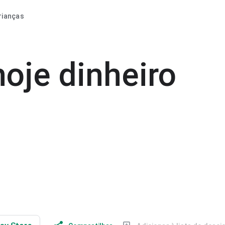
rianças
hoje dinheiro