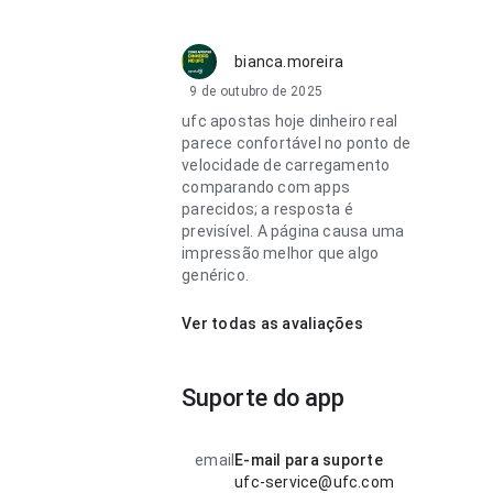
bianca.moreira
9 de outubro de 2025
ufc apostas hoje dinheiro real
parece confortável no ponto de
velocidade de carregamento
comparando com apps
parecidos; a resposta é
previsível. A página causa uma
impressão melhor que algo
genérico.
Ver todas as avaliações
Suporte do app
email
E-mail para suporte
ufc-service@ufc.com