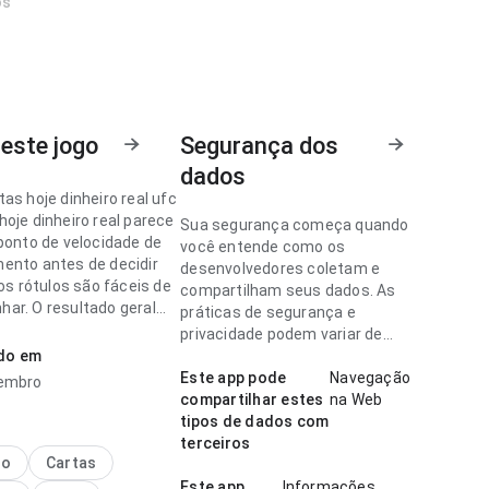
os
este jogo
Segurança dos
dados
as hoje dinheiro real ufc
oje dinheiro real parece
Sua segurança começa quando
 ponto de velocidade de
você entende como os
ento antes de decidir
desenvolvedores coletam e
 os rótulos são fáceis de
compartilham seus dados. As
ar. O resultado geral
práticas de segurança e
rático e maduro.
privacidade podem variar de
ado em
acordo com o uso, a região e a
as hoje dinheiro real
idade.
Este app pode
Navegação
zembro
ara no ponto de fluxo de
compartilhar estes
na Web
o antes de decidir
tipos de dados com
 os rótulos são fáceis de
terceiros
ar. O resultado geral
no
Cartas
rático e maduro.
Este app
Informações