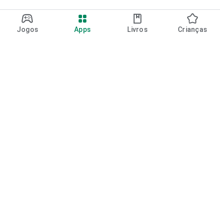
Jogos
Apps
Livros
Crianças
Google Play
Play Pass
Pontos do Play Points
Vales-presente
Resgatar
Política de reembolso
Crianças e família