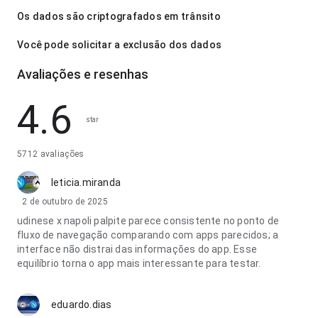
Os dados são criptografados em trânsito
Você pode solicitar a exclusão dos dados
Avaliações e resenhas
4.6
star
5712 avaliações
leticia.miranda
2 de outubro de 2025
udinese x napoli palpite parece consistente no ponto de
fluxo de navegação comparando com apps parecidos; a
interface não distrai das informações do app. Esse
equilíbrio torna o app mais interessante para testar.
eduardo.dias