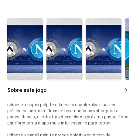
Sobre este jogo
udinese x napoli palpite udinese x napoli palpite parece
prática no ponto de fluxo de navegação ao voltar para a
página depois; a estrutura deixa claro o próximo passo. Esse
equilíbrio torna o app mais interessante para testar.
udinese x napoli palpite parece objetiva no ponto de