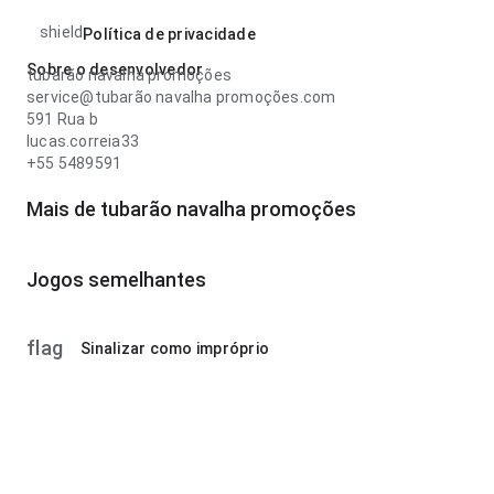
shield
Política de privacidade
Sobre o desenvolvedor
tubarão navalha promoções
service@tubarão navalha promoções.com
591 Rua b
lucas.correia33
+55 5489591
Mais de tubarão navalha promoções
Jogos semelhantes
flag
Sinalizar como impróprio