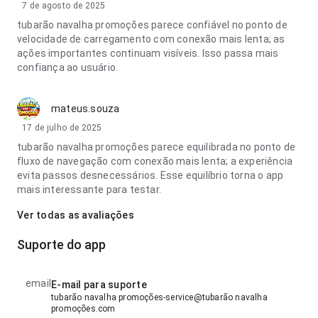
7 de agosto de 2025
tubarão navalha promoções parece confiável no ponto de
velocidade de carregamento com conexão mais lenta; as
ações importantes continuam visíveis. Isso passa mais
confiança ao usuário.
mateus.souza
17 de julho de 2025
tubarão navalha promoções parece equilibrada no ponto de
fluxo de navegação com conexão mais lenta; a experiência
evita passos desnecessários. Esse equilíbrio torna o app
mais interessante para testar.
Ver todas as avaliações
Suporte do app
email
E-mail para suporte
tubarão navalha promoções-service@tubarão navalha
promoções.com