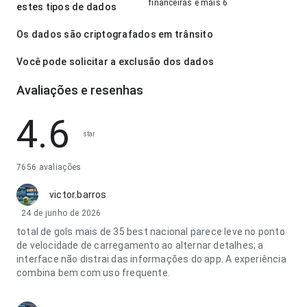
financeiras e mais 6
estes tipos de dados
Os dados são criptografados em trânsito
Você pode solicitar a exclusão dos dados
Avaliações e resenhas
4.6
star
7656 avaliações
victor.barros
24 de junho de 2026
total de gols mais de 35 best nacional parece leve no ponto
de velocidade de carregamento ao alternar detalhes; a
interface não distrai das informações do app. A experiência
combina bem com uso frequente.