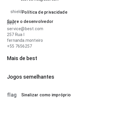
shield
Política de privacidade
Sobre o desenvolvedor
best
service@best.com
257 Rua l
fernanda.monteiro
+55 7656257
Mais de best
Jogos semelhantes
flag
Sinalizar como impróprio