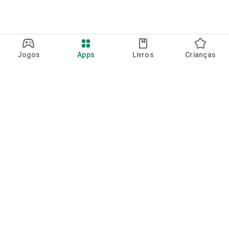
Jogos
Apps
Livros
Crianças
Google Play
Play Pass
Pontos do Play Points
Vales-presente
Resgatar
Política de reembolso