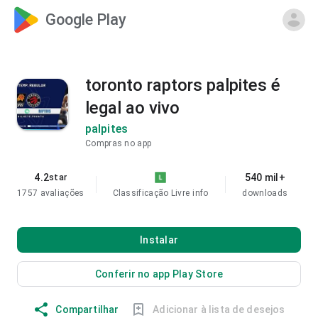
Google Play
toronto raptors palpites é
legal ao vivo
palpites
Compras no app
4.2
540 mil+
star
1757 avaliações
Classificação Livre
info
downloads
Instalar
Conferir no app Play Store
Compartilhar
Adicionar à lista de desejos