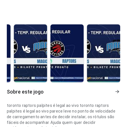
Sobre este jogo
toronto raptors palpites é legal ao vivo toronto raptors
palpites é legal ao vivo parece leve no ponto de velocidade
de carregamento antes de decidir instalar; os rótulos são
fáceis de acompanhar. Ajuda quem quer decidir