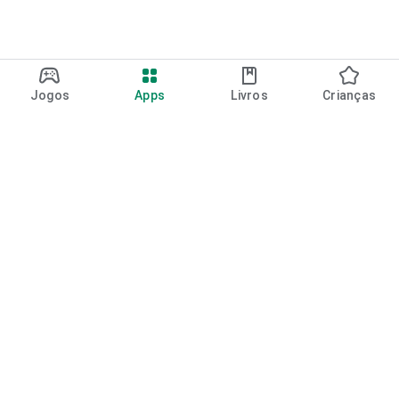
Jogos
Apps
Livros
Crianças
Google Play
Play Pass
Pontos do Play Points
Vales-presente
Resgatar
Política de reembolso