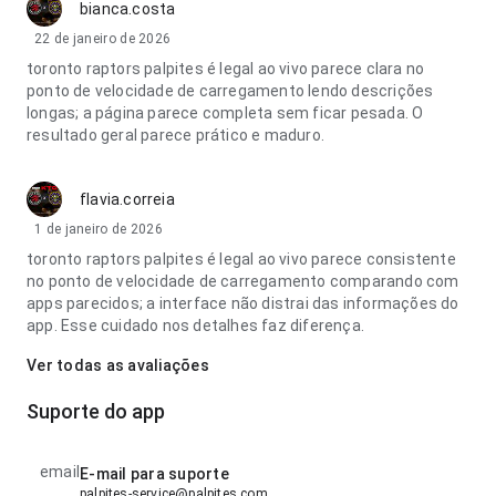
bianca.costa
22 de janeiro de 2026
toronto raptors palpites é legal ao vivo parece clara no
ponto de velocidade de carregamento lendo descrições
longas; a página parece completa sem ficar pesada. O
resultado geral parece prático e maduro.
flavia.correia
1 de janeiro de 2026
toronto raptors palpites é legal ao vivo parece consistente
no ponto de velocidade de carregamento comparando com
apps parecidos; a interface não distrai das informações do
app. Esse cuidado nos detalhes faz diferença.
Ver todas as avaliações
Suporte do app
email
E-mail para suporte
palpites-service@palpites.com