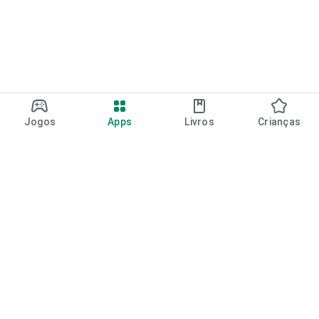
Jogos
Apps
Livros
Crianças
Google Play
Play Pass
Pontos do Play Points
Vales-presente