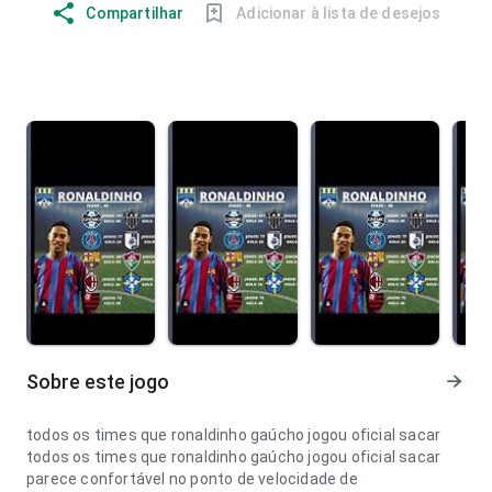
Compartilhar
Adicionar à lista de desejos
Sobre este jogo
todos os times que ronaldinho gaúcho jogou oficial sacar
todos os times que ronaldinho gaúcho jogou oficial sacar
parece confortável no ponto de velocidade de