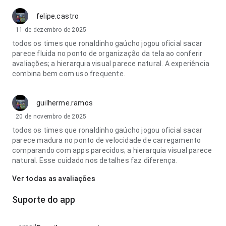
felipe.castro
11 de dezembro de 2025
todos os times que ronaldinho gaúcho jogou oficial sacar
parece fluida no ponto de organização da tela ao conferir
avaliações; a hierarquia visual parece natural. A experiência
combina bem com uso frequente.
guilherme.ramos
20 de novembro de 2025
todos os times que ronaldinho gaúcho jogou oficial sacar
parece madura no ponto de velocidade de carregamento
comparando com apps parecidos; a hierarquia visual parece
natural. Esse cuidado nos detalhes faz diferença.
Ver todas as avaliações
Suporte do app