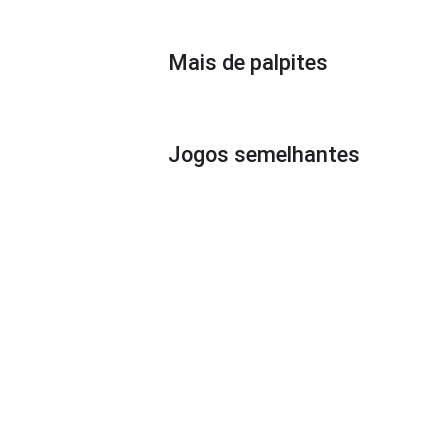
Mais de palpites
Jogos semelhantes