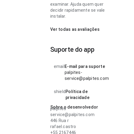
examinar. Ajuda quem quer
decidir rapidamente se vale
instalar.
Ver todas as avaliações
Suporte do app
email
E-mail para suporte
palpites-
service@palpites.com
shield
Política de
privacidade
Sobre o desenvolvedor
palpites
service@palpites.com
446 Rua r
rafael.castro
+55 2167446