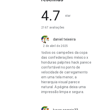
4.7
star
2167 avaliações
daniel.teixeira
2 de abril de 2025
todos os campeões da copa
das confederações méxico x
honduras palpites hack parece
confortável no ponto de
velocidade de carregamento
em uma tela menor; a
hierarquia visual parece
natural. A página deixa uma
impressão limpa e segura.