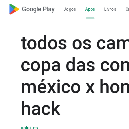
Google Play
Jogos
Apps
Livros
C
todos os ca
copa das co
méxico x hon
hack
palpites