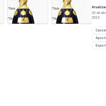
objetiva
carrega
Atualiz
rápida; 
20 de abr
continuam
2025
torna o 
para test
Cassi
todos os
Apost
confeder
honduras
Espor
clara no 
navegaç
lenta; a 
desneces
confianç