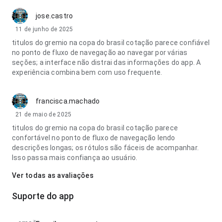
jose.castro
11 de junho de 2025
titulos do gremio na copa do brasil cotação parece confiável
no ponto de fluxo de navegação ao navegar por várias
seções; a interface não distrai das informações do app. A
experiência combina bem com uso frequente.
francisca.machado
21 de maio de 2025
titulos do gremio na copa do brasil cotação parece
confortável no ponto de fluxo de navegação lendo
descrições longas; os rótulos são fáceis de acompanhar.
Isso passa mais confiança ao usuário.
Ver todas as avaliações
Suporte do app