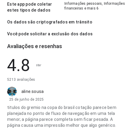
Informações pessoais, Informações
Este app pode coletar
financeiras e mais 6
estes tipos de dados
Os dados são criptografados em trânsito
Você pode solicitar a exclusão dos dados
Avaliações e resenhas
4.8
star
5213 avaliações
aline.sousa
25 de junho de 2025
titulos do gremio na copa do brasil cotação parece bem
planejada no ponto de fluxo de navegação em uma tela
menor; a página parece completa sem ficar pesada. A
página causa uma impressão melhor que algo genérico.