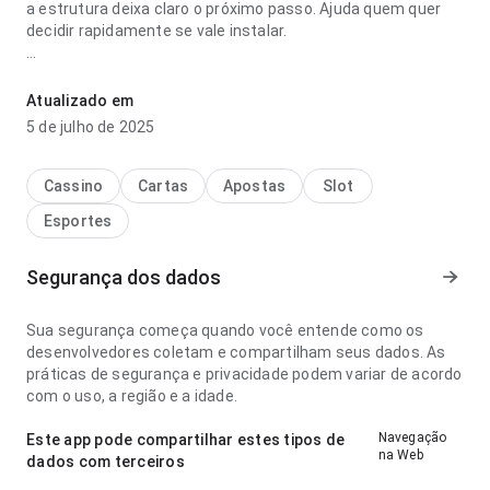
a estrutura deixa claro o próximo passo. Ajuda quem quer
decidir rapidamente se vale instalar.
titulos do gremio na copa do brasil cotação parece fácil de
entender no ponto de velocidade de carregamento ao voltar
Atualizado em
para a página depois; a página não parece carregada. Esse
5 de julho de 2025
equilíbrio torna o app mais interessante para testar.
Cassino
Cartas
Apostas
Slot
Esportes
Segurança dos dados
Sua segurança começa quando você entende como os
desenvolvedores coletam e compartilham seus dados. As
práticas de segurança e privacidade podem variar de acordo
com o uso, a região e a idade.
Navegação
Este app pode compartilhar estes tipos de
na Web
dados com terceiros