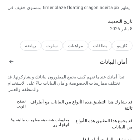
يظهر timer blaze floating dragon aceita pix بمستوى خفيف في
جانب تدفق التنقل أثناء قراءة وصف طويل؛ الاستجابة متوقعة. هذا
التوازن يجعل التجربة جديرة بالمحاولة.
تاريخ التحديث
8 يناير 2026
كازينو
بطاقات
مراهنات
سلوت
رياضة
أمان البيانات
تبدأ أمانك عندما تفهم كيف يجمع المطورون بياناتك ويشاركونها. قد
تختلف ممارسات الخصوصية وأمان البيانات بناءً على الاستخدام
والمنطقة والعمر.
تصفح
قد يشارك هذا التطبيق هذه الأنواع من البيانات مع أطراف
الويب
ثالثة
معلومات شخصية، معلومات مالية، و6
قد يجمع هذا التطبيق هذه الأنواع
أنواع أخرى
من البيانات
يتم تشفير البيانات أثناء النقل