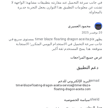
في جانب سرعة التحميل عند مقارنته بتطبيقات مشابهة؛ الواجهة لا
تشتت عن معلومات التطبيق. هذا التوازن يجعل التجربة جديرة
بالمحاولة.
محمود.العسيري
20 نوفمبر 2025
يظهر timer blaze floating dragon aceita pix بمستوى سريع في
جانب سرعة التحميل في الاستخدام اليومي المتكرر؛ الاستجابة
متوقعة. هذا يمنح المستخدم ثقة أكبر.
عرض جميع المراجعات
دعم التطبيق
email
البريد الإلكتروني للدعم
timer-blaze-floating-dragon-aceita-service@timer-blaze-
floating-dragon-aceita.com
shield
سياسة الخصوصية
حول المطور