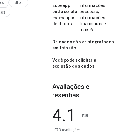
as
Slot
o torna o app mais
Este app
Informações
ante para testar.
pode coletar
pessoais,
tes
estes tipos
Informações
de dados
financeiras e
mais 6
Os dados são criptografados
em trânsito
Você pode solicitar a
exclusão dos dados
Avaliações e
resenhas
4.1
star
1973 avaliações