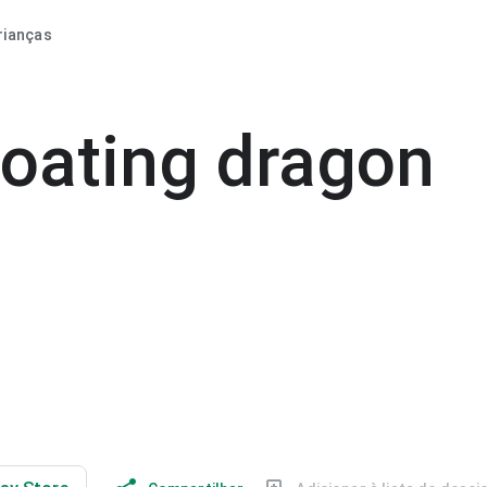
rianças
loating dragon