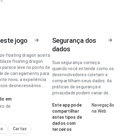
os
este jogo
Segurança dos
dados
ze floating dragon aceita
 blaze floating dragon
Sua segurança começa
x parece leve no ponto de
quando você entende como os
de de carregamento para
desenvolvedores coletam e
nte novo; a experiência
compartilham seus dados. As
ssos desnecessários.
práticas de segurança e
dado nos detalhes faz
privacidade podem variar de
a.
ado em
acordo com o uso, a região e a
idade.
Este app pode
Navegação
iro de
ze floating dragon aceita
compartilhar
na Web
ce responsiva no ponto de
estes tipos de
 navegação no uso diário
dados com
 a interface não distrai
no
Cartas
terceiros
rmações do app. Esse