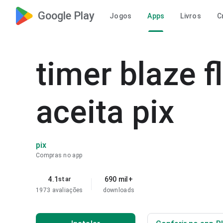
Google Play
Jogos
Apps
Livros
C
timer blaze f
aceita pix
pix
Compras no app
4.1
690 mil+
star
1973 avaliações
downloads