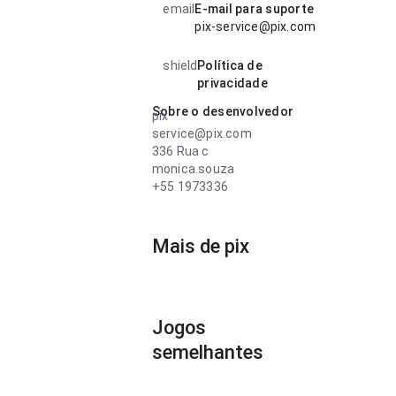
email
E-mail para suporte
pix-service@pix.com
shield
Política de
privacidade
Sobre o desenvolvedor
pix
service@pix.com
336 Rua c
monica.souza
+55 1973336
Mais de pix
Jogos
semelhantes