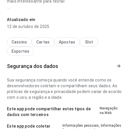
mais interessante para testar.
timberwolfs a casa de aposta oficial parece fluida no ponto
de fluxo de navegação em uma consulta rápida; o conteúdo
Atualizado em
é fácil de examinar. O resultado geral parece prático e
12 de outubro de 2025
maduro.
Cassino
Cartas
Apostas
Slot
Esportes
Segurança dos dados
Sua segurança começa quando você entende como os
desenvolvedores coletam e compartilham seus dados. As
práticas de segurança e privacidade podem variar de acordo
com o uso, a região e a idade.
Navegação
Este app pode compartilhar estes tipos de
na Web
dados com terceiros
Informações pessoais, Informações
Este app pode coletar