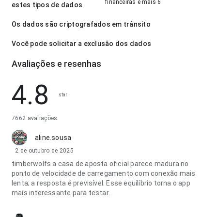
financeiras e mais 6
estes tipos de dados
Os dados são criptografados em trânsito
Você pode solicitar a exclusão dos dados
Avaliações e resenhas
4.8
star
7662 avaliações
aline.sousa
2 de outubro de 2025
timberwolfs a casa de aposta oficial parece madura no
ponto de velocidade de carregamento com conexão mais
lenta; a resposta é previsível. Esse equilíbrio torna o app
mais interessante para testar.