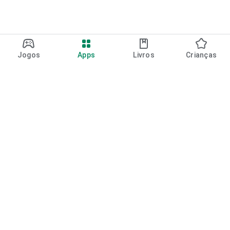
Jogos
Apps
Livros
Crianças
Google Play
Play Pass
Pontos do Play Points
Vales-presente
Resgatar
Política de reembolso