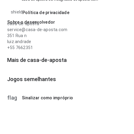
shield
Política de privacidade
Sobre o desenvolvedor
casa-de-aposta
service@casa-de-aposta.com
351 Rua n
luiz.andrade
+55 7662351
Mais de casa-de-aposta
Jogos semelhantes
flag
Sinalizar como impróprio