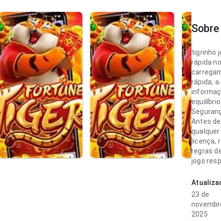
Sobre 
tigrinho 
rápida n
carrega
rápida; a
informaç
equilíbri
interess
Seguranç
Antes de 
tigrinho 
qualquer
entender
licença,
navegaç
regras de
rápida; a
jogo res
página d
limpa e s
Atualiz
23 de
novembr
2025