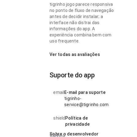
tigrinho jogo parece responsiva
no ponto de fluxo de navegação
antes de decidir instalar; a
interface não distrai das
informações do app. A
experiência combina bem com
uso frequente.
Ver todas as avaliações
Suporte do app
email
E-mail para suporte
tigrinho-
service@tigrinho.com
shield
Política de
privacidade
Sobre o desenvolvedor
tigrinho