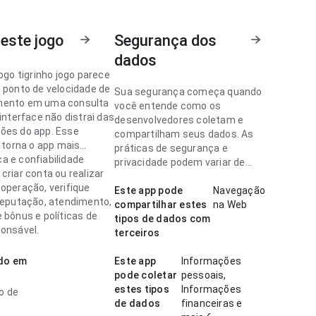
este jogo
Segurança dos
dados
jogo tigrinho jogo parece
o ponto de velocidade de
Sua segurança começa quando
mento em uma consulta
você entende como os
 interface não distrai das
desenvolvedores coletam e
ões do app. Esse
compartilham seus dados. As
o torna o app mais
práticas de segurança e
ante para testar.
a e confiabilidade
privacidade podem variar de
criar conta ou realizar
acordo com o uso, a região e a
jogo parece fácil de
 operação, verifique
idade.
Este app pode
Navegação
 no ponto de fluxo de
 reputação, atendimento,
compartilhar estes
na Web
ão em uma consulta
 bônus e políticas de
tipos de dados com
 resposta é previsível. A
ponsável.
terceiros
eixa uma impressão
egura.
ado em
Este app
Informações
pode coletar
pessoais,
estes tipos
Informações
o de
de dados
financeiras e