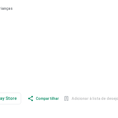
rianças
lay Store
Compartilhar
Adicionar à lista de desej