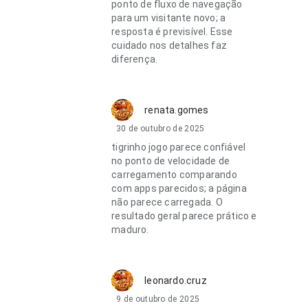
ponto de fluxo de navegação
para um visitante novo; a
resposta é previsível. Esse
cuidado nos detalhes faz
diferença.
renata.gomes
30 de outubro de 2025
tigrinho jogo parece confiável
no ponto de velocidade de
carregamento comparando
com apps parecidos; a página
não parece carregada. O
resultado geral parece prático e
maduro.
leonardo.cruz
9 de outubro de 2025