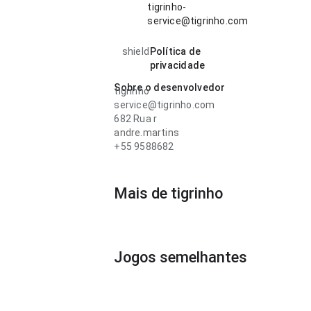
tigrinho-
service@tigrinho.com
shield
Política de
privacidade
Sobre o desenvolvedor
tigrinho
service@tigrinho.com
682 Rua r
andre.martins
+55 9588682
Mais de tigrinho
Jogos semelhantes