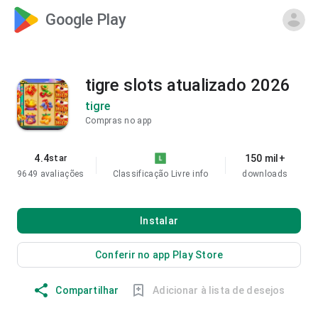
Google Play
tigre slots atualizado 2026
tigre
Compras no app
4.4
150 mil+
star
9649 avaliações
Classificação Livre
info
downloads
Instalar
Conferir no app Play Store
Compartilhar
Adicionar à lista de desejos