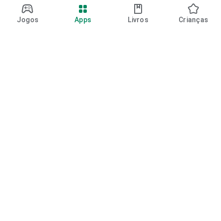
Jogos
Apps
Livros
Crianças
Google Play
Play Pass
Pontos do Play Points
Vales-presente
Resgatar
Política de reembolso
Crianças e família