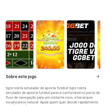
Sobre este jogo
tigre roleta simulador de aposta futebol tigre roleta
simulador de aposta futebol parece confortável no ponto de
fluxo de navegação para um visitante novo; a hierarquia
visual parece natural. Ajuda quem quer decidir rapidamente