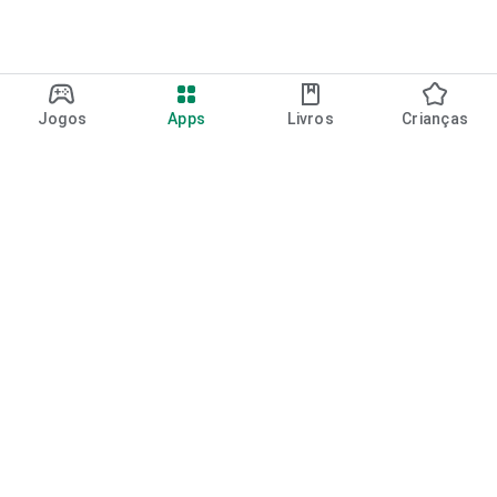
Jogos
Apps
Livros
Crianças
Google Play
Play Pass
Pontos do Play Points
Vales-presente
Resgatar
Política de reembolso