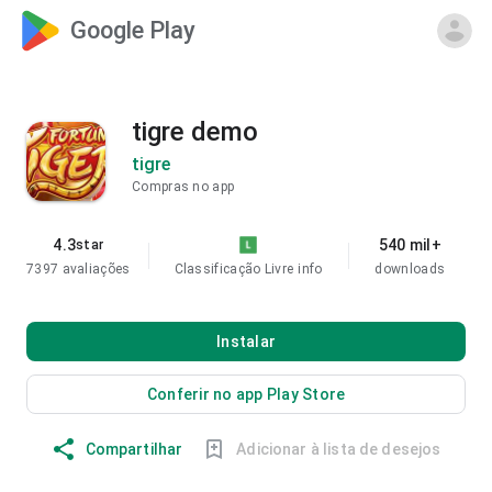
Google Play
tigre demo
tigre
Compras no app
4.3
540 mil+
star
7397 avaliações
Classificação Livre
info
downloads
Instalar
Conferir no app Play Store
Compartilhar
Adicionar à lista de desejos