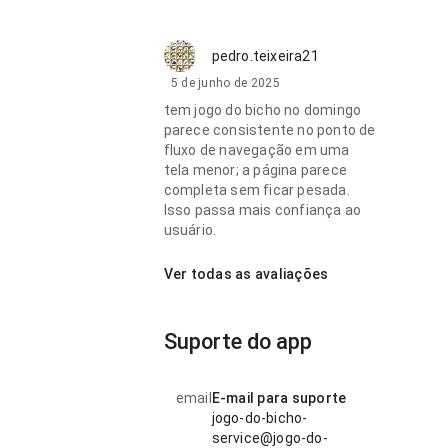
pedro.teixeira21
5 de junho de 2025
tem jogo do bicho no domingo
parece consistente no ponto de
fluxo de navegação em uma
tela menor; a página parece
completa sem ficar pesada.
Isso passa mais confiança ao
usuário.
Ver todas as avaliações
Suporte do app
email
E-mail para suporte
jogo-do-bicho-
service@jogo-do-