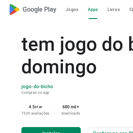
Google Play
Jogos
Apps
Livros
C
tem jogo do 
domingo
jogo-do-bicho
Compras no app
4.5
680 mil+
star
7329 avaliações
downloads