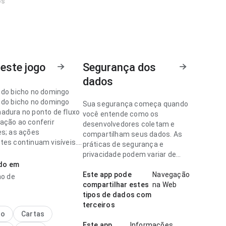
os
este jogo
Segurança dos
dados
 do bicho no domingo
 do bicho no domingo
Sua segurança começa quando
adura no ponto de fluxo
você entende como os
ação ao conferir
desenvolvedores coletam e
es; as ações
compartilham seus dados. As
tes continuam visíveis.
práticas de segurança e
dado nos detalhes faz
privacidade podem variar de
a.
ado em
acordo com o uso, a região e a
idade.
Este app pode
Navegação
ho de
 do bicho no domingo
compartilhar estes
na Web
esponsiva no ponto de
tipos de dados com
de de carregamento com
terceiros
mais lenta; a hierarquia
no
Cartas
rece natural. A
Este app
Informações