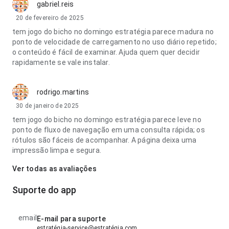
gabriel.reis
20 de fevereiro de 2025
tem jogo do bicho no domingo estratégia parece madura no
ponto de velocidade de carregamento no uso diário repetido;
o conteúdo é fácil de examinar. Ajuda quem quer decidir
rapidamente se vale instalar.
rodrigo.martins
30 de janeiro de 2025
tem jogo do bicho no domingo estratégia parece leve no
ponto de fluxo de navegação em uma consulta rápida; os
rótulos são fáceis de acompanhar. A página deixa uma
impressão limpa e segura.
Ver todas as avaliações
Suporte do app
email
E-mail para suporte
estratégia-service@estratégia.com