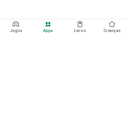
Jogos
Apps
Livros
Crianças
Google Play
Play Pass
Pontos do Play Points
Vales-presente
Resgatar
Política de reembolso