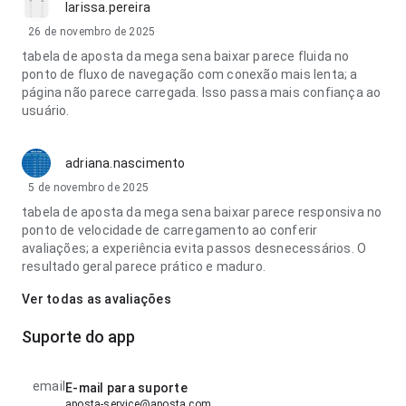
larissa.pereira
26 de novembro de 2025
tabela de aposta da mega sena baixar parece fluida no
ponto de fluxo de navegação com conexão mais lenta; a
página não parece carregada. Isso passa mais confiança ao
usuário.
adriana.nascimento
5 de novembro de 2025
tabela de aposta da mega sena baixar parece responsiva no
ponto de velocidade de carregamento ao conferir
avaliações; a experiência evita passos desnecessários. O
resultado geral parece prático e maduro.
Ver todas as avaliações
Suporte do app
email
E-mail para suporte
aposta-service@aposta.com