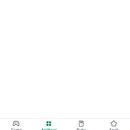
Game
Aplikasi
Buku
Anak