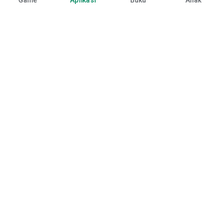
Google Play
Play Pass
Play Points
Kartu hadiah
Tukarkan
Kebijakan pengembalian dana
Anak & keluarga
Panduan orang tua
Berbagi keluarga