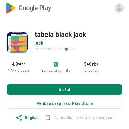
Google Play
tabela black jack
jack
Pembelian dalam aplikasi
4.9
540 rb+
star
1477 ulasan
Semua Umur
info
unduhan
Instal
Periksa di aplikasi Play Store
Bagikan
Tambahkan ke daftar keinginan