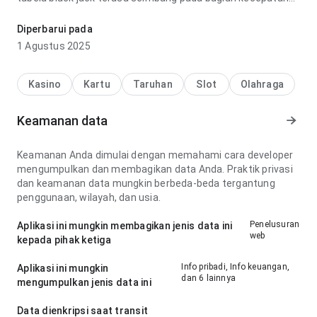
loading untuk pengunjung pertama; hirarki visual terasa
alami. Keseimbangan seperti ini membuatnya layak dicoba.
Diperbarui pada
1 Agustus 2025
Kasino
Kartu
Taruhan
Slot
Olahraga
Keamanan data
Keamanan Anda dimulai dengan memahami cara developer
mengumpulkan dan membagikan data Anda. Praktik privasi
dan keamanan data mungkin berbeda-beda tergantung
penggunaan, wilayah, dan usia.
Penelusuran
Aplikasi ini mungkin membagikan jenis data ini
web
kepada pihak ketiga
Info pribadi, Info keuangan,
Aplikasi ini mungkin
dan 6 lainnya
mengumpulkan jenis data ini
Data dienkripsi saat transit