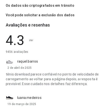
Os dados são criptografados em trânsito
Você pode solicitar a exclusão dos dados
Avaliações e resenhas
4.3
star
9456 avaliações
raquel.barros
2 de abril de 2025
tênis download parece confiável no ponto de velocidade de
carregamento ao voltar para a página depois; a resposta é
previsível. Esse cuidado nos detalhes faz diferença.
luana.medeiros
19 de março de 2025