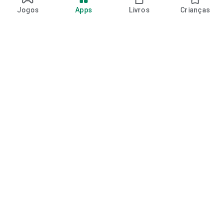
Jogos
Apps
Livros
Crianças
Google Play
Play Pass
Pontos do Play Points
Vales-presente
Resgatar
Política de reembolso
Crianças e família
Guia para a família