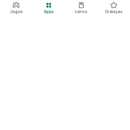
Jogos
Apps
Livros
Crianças
Google Play
Play Pass
Pontos do Play Points
Vales-presente
Resgatar
Política de reembolso
Crianças e família