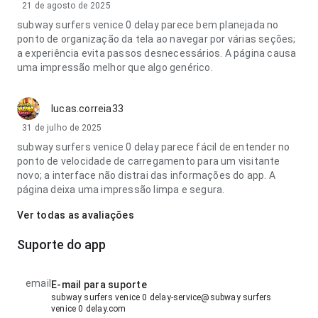
21 de agosto de 2025
subway surfers venice 0 delay parece bem planejada no
ponto de organização da tela ao navegar por várias seções;
a experiência evita passos desnecessários. A página causa
uma impressão melhor que algo genérico.
lucas.correia33
31 de julho de 2025
subway surfers venice 0 delay parece fácil de entender no
ponto de velocidade de carregamento para um visitante
novo; a interface não distrai das informações do app. A
página deixa uma impressão limpa e segura.
Ver todas as avaliações
Suporte do app
email
E-mail para suporte
subway surfers venice 0 delay-service@subway surfers
venice 0 delay.com