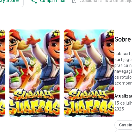
lay Store
Compartilhar
Adicionar à lista de desej
Sobre 
sub surf
surf jog
prática n
navegaçã
os rótulo
acompanh
o app ma
testar.
Atualiz
15 de jul
sub surf
2025
parece e
velocida
lendo de
Cassi
parece c