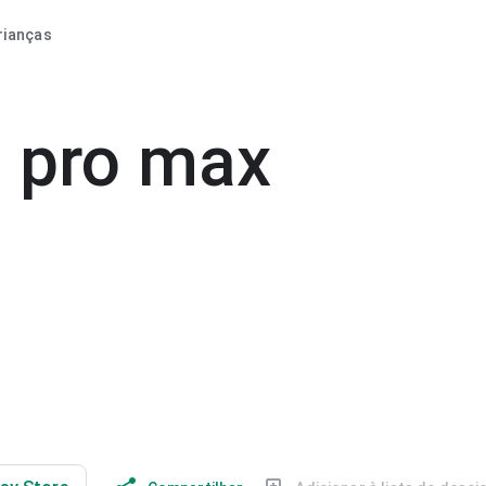
rianças
o pro max