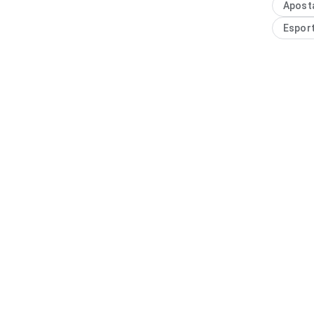
Apost
pesada. 
impressã
Espor
genérico