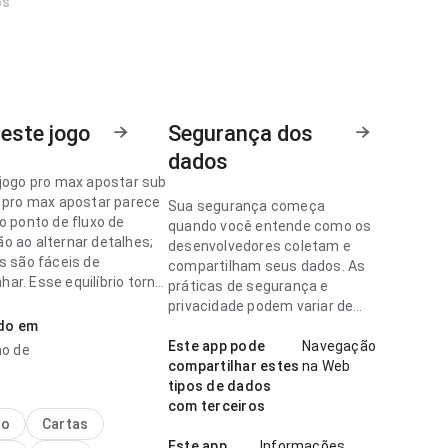
os
este jogo
Segurança dos
dados
 jogo pro max apostar sub
o pro max apostar parece
Sua segurança começa
o ponto de fluxo de
quando você entende como os
o ao alternar detalhes;
desenvolvedores coletam e
s são fáceis de
compartilham seus dados. As
ar. Esse equilíbrio torna
práticas de segurança e
is interessante para
privacidade podem variar de
ado em
acordo com o uso, a região e a
idade.
Este app pode
Navegação
ho de
 jogo pro max apostar
compartilhar estes
na Web
stável no ponto de
tipos de dados
de de carregamento
com terceiros
scrições longas; a página
no
Cartas
ompleta sem ficar
Este app
Informações