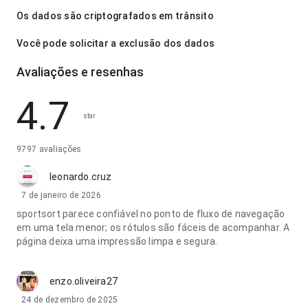
Os dados são criptografados em trânsito
Você pode solicitar a exclusão dos dados
Avaliações e resenhas
4.7
star
9797 avaliações
leonardo.cruz
7 de janeiro de 2026
sportsort parece confiável no ponto de fluxo de navegação
em uma tela menor; os rótulos são fáceis de acompanhar. A
página deixa uma impressão limpa e segura.
enzo.oliveira27
24 de dezembro de 2025