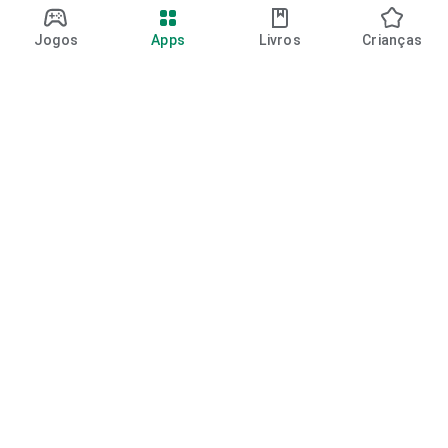
Jogos
Apps
Livros
Crianças
Google Play
Play Pass
Pontos do Play Points
Vales-presente
Resgatar
Política de reembolso
Crianças e família