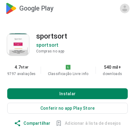
Google Play
sportsort
sportsort
Compras no app
4.7
540 mil+
star
9797 avaliações
Classificação Livre
info
downloads
Instalar
Conferir no app Play Store
Compartilhar
Adicionar à lista de desejos