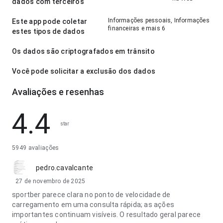
dados com terceiros
Informações pessoais, Informações
Este app pode coletar
financeiras e mais 6
estes tipos de dados
Os dados são criptografados em trânsito
Você pode solicitar a exclusão dos dados
Avaliações e resenhas
4.4
star
5949 avaliações
pedro.cavalcante
27 de novembro de 2025
sportber parece clara no ponto de velocidade de
carregamento em uma consulta rápida; as ações
importantes continuam visíveis. O resultado geral parece