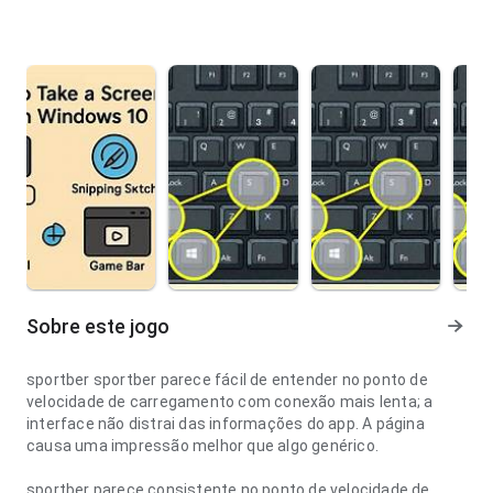
Sobre este jogo
sportber sportber parece fácil de entender no ponto de
velocidade de carregamento com conexão mais lenta; a
interface não distrai das informações do app. A página
causa uma impressão melhor que algo genérico.
sportber parece consistente no ponto de velocidade de