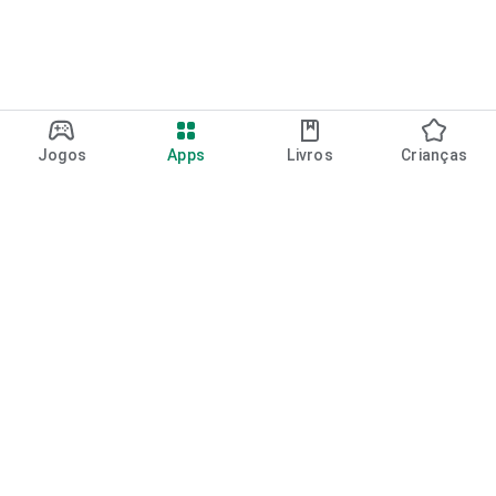
Jogos
Apps
Livros
Crianças
Google Play
Play Pass
Pontos do Play Points
Vales-presente
Resgatar