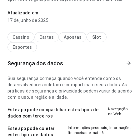
navegação lendo descrições longas; os rótulos são fáceis
de acompanhar. Ajuda quem quer decidir rapidamente se
Atualizado em
vale instalar.
17 de junho de 2025
Cassino
Cartas
Apostas
Slot
Esportes
Segurança dos dados
Sua segurança começa quando você entende como os
desenvolvedores coletam e compartilham seus dados. As
práticas de segurança e privacidade podem variar de acordo
com o uso, a região e a idade.
Navegação
Este app pode compartilhar estes tipos de
na Web
dados com terceiros
Informações pessoais, Informações
Este app pode coletar
financeiras e mais 6
estes tipos de dados