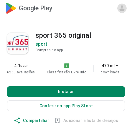
Google Play
sport 365 original
sport
Compras no app
4.1
470 mil+
star
6263 avaliações
Classificação Livre
info
downloads
Instalar
Conferir no app Play Store
Compartilhar
Adicionar à lista de desejos