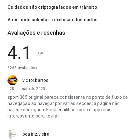
Os dados são criptografados em trânsito
Você pode solicitar a exclusão dos dados
Avaliações e resenhas
4.1
star
6263 avaliações
victor.barros
28 de maio de 2025
sport 365 original parece consistente no ponto de fluxo de
navegação ao navegar por várias seções; a página não
parece carregada. Esse equilíbrio torna o app mais
interessante para testar.
beatriz.vieira