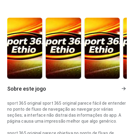
Sobre este jogo
sport 365 original sport 365 original parece fácil de entender
no ponto de fluxo de navegação ao navegar por várias
seções; a interface não distrai das informações do app. A
página causa uma impressão melhor que algo genérico.
sport 365 original parece objetiva no ponto de fluxo de