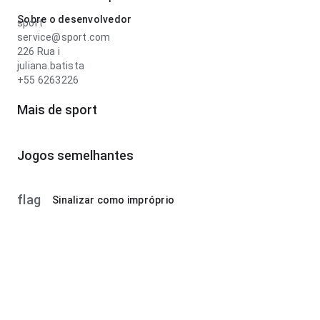
Sobre o desenvolvedor
sport
service@sport.com
226 Rua i
juliana.batista
+55 6263226
Mais de sport
Jogos semelhantes
flag
Sinalizar como impróprio