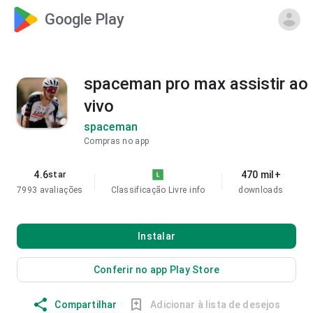
Google Play
spaceman pro max assistir ao
vivo
spaceman
Compras no app
4.6
470 mil+
star
7993 avaliações
Classificação Livre
info
downloads
Instalar
Conferir no app Play Store
Compartilhar
Adicionar à lista de desejos