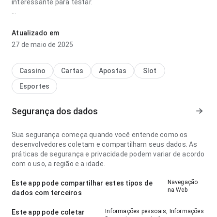
interessante para testar.
spaceman pro max assistir ao vivo parece leve no ponto de
fluxo de navegação no uso diário repetido; a página parece
Atualizado em
completa sem ficar pesada. A experiência combina bem
27 de maio de 2025
com uso frequente.
Cassino
Cartas
Apostas
Slot
Esportes
Segurança dos dados
Sua segurança começa quando você entende como os
desenvolvedores coletam e compartilham seus dados. As
práticas de segurança e privacidade podem variar de acordo
com o uso, a região e a idade.
Navegação
Este app pode compartilhar estes tipos de
na Web
dados com terceiros
Informações pessoais, Informações
Este app pode coletar