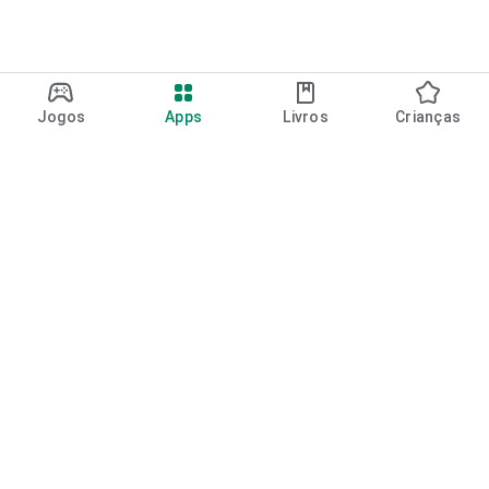
Jogos
Apps
Livros
Crianças
Google Play
Play Pass
Pontos do Play Points
Vales-presente
Resgatar
Política de reembolso