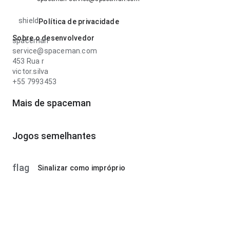
shield
Política de privacidade
Sobre o desenvolvedor
spaceman
service@spaceman.com
453 Rua r
victor.silva
+55 7993453
Mais de spaceman
Jogos semelhantes
flag
Sinalizar como impróprio