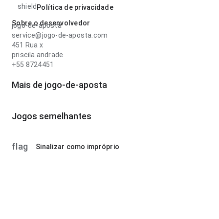
shield
Política de privacidade
Sobre o desenvolvedor
jogo-de-aposta
service@jogo-de-aposta.com
451 Rua x
priscila.andrade
+55 8724451
Mais de jogo-de-aposta
Jogos semelhantes
flag
Sinalizar como impróprio