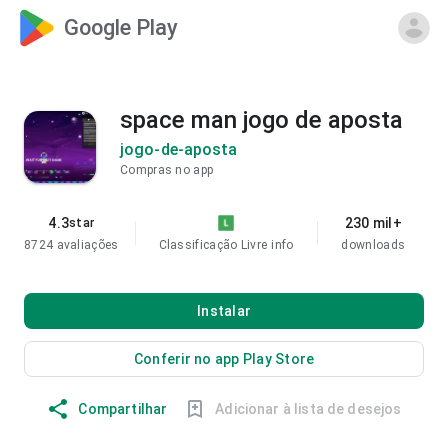
Google Play
space man jogo de aposta
jogo-de-aposta
Compras no app
4.3
230 mil+
star
8724 avaliações
Classificação Livre
info
downloads
Instalar
Conferir no app Play Store
Compartilhar
Adicionar à lista de desejos