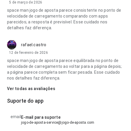
5 de março de 2026
space man jogo de aposta parece consistente no ponto de
velocidade de carregamento comparando com apps
parecidos; a resposta é previsível. Esse cuidado nos
detalhes faz diferença.
rafael.castro
12 de fevereiro de 2026
space man jogo de aposta parece equilibrada no ponto de
velocidade de carregamento ao voltar para a página depois;
a página parece completa sem ficar pesada. Esse cuidado
nos detalhes faz diferença.
Ver todas as avaliações
Suporte do app
email
E-mail para suporte
jogo-de-aposta-service@jogo-de-aposta.com