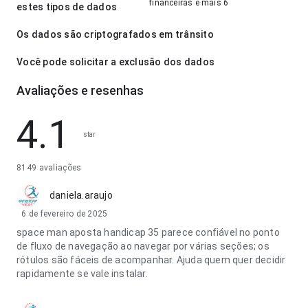
financeiras e mais 6
estes tipos de dados
Os dados são criptografados em trânsito
Você pode solicitar a exclusão dos dados
Avaliações e resenhas
4.1
star
8149 avaliações
daniela.araujo
6 de fevereiro de 2025
space man aposta handicap 35 parece confiável no ponto
de fluxo de navegação ao navegar por várias seções; os
rótulos são fáceis de acompanhar. Ajuda quem quer decidir
rapidamente se vale instalar.