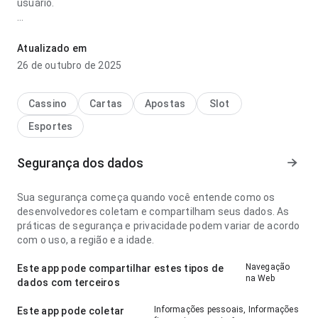
usuário.
sp17 jogo do bicho bônus avaliação parece madura no ponto
de velocidade de carregamento no uso diário repetido; a
Atualizado em
estrutura deixa claro o próximo passo. Isso passa mais
26 de outubro de 2025
confiança ao usuário.
Cassino
Cartas
Apostas
Slot
Esportes
Segurança dos dados
Sua segurança começa quando você entende como os
desenvolvedores coletam e compartilham seus dados. As
práticas de segurança e privacidade podem variar de acordo
com o uso, a região e a idade.
Navegação
Este app pode compartilhar estes tipos de
na Web
dados com terceiros
Informações pessoais, Informações
Este app pode coletar