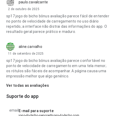
paulo.cavalcante
2 de outubro de 2025
sp17 jogo do bicho bônus avaliação parece fácil de entender
no ponto de velocidade de carregamento no uso diário
repetido; a interface não distrai das informações do app. O
resultado geral parece prático e maduro.
aline.carvalho
11 de setembro de 2025
sp17 jogo do bicho bônus avaliação parece confortável no
ponto de velocidade de carregamento em uma tela menor;
os rótulos são fáceis de acompanhar. A página causa uma
impressão melhor que algo genérico.
Ver todas as avaliações
Suporte do app
email
E-mail para suporte
jogo-do-bicho-service@jogo-do-bicho.com