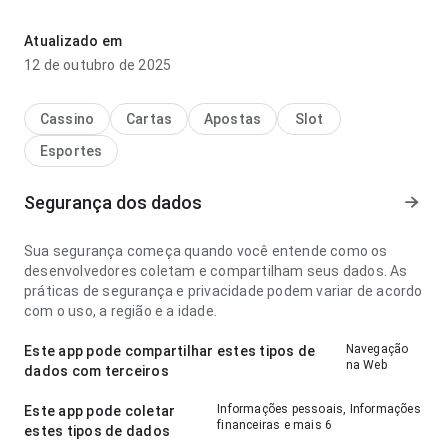
sortudo slots aposta1 com parece rápida no ponto de fluxo
de navegação para um visitante novo; a experiência evita
Atualizado em
passos desnecessários. Esse cuidado nos detalhes faz
12 de outubro de 2025
diferença.
Cassino
Cartas
Apostas
Slot
Esportes
Segurança dos dados
Sua segurança começa quando você entende como os
desenvolvedores coletam e compartilham seus dados. As
práticas de segurança e privacidade podem variar de acordo
com o uso, a região e a idade.
Navegação
Este app pode compartilhar estes tipos de
na Web
dados com terceiros
Informações pessoais, Informações
Este app pode coletar
financeiras e mais 6
estes tipos de dados