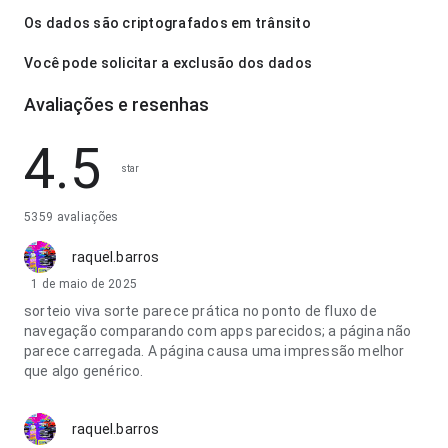
Os dados são criptografados em trânsito
Você pode solicitar a exclusão dos dados
Avaliações e resenhas
4.5
star
5359 avaliações
raquel.barros
1 de maio de 2025
sorteio viva sorte parece prática no ponto de fluxo de
navegação comparando com apps parecidos; a página não
parece carregada. A página causa uma impressão melhor
que algo genérico.
raquel.barros