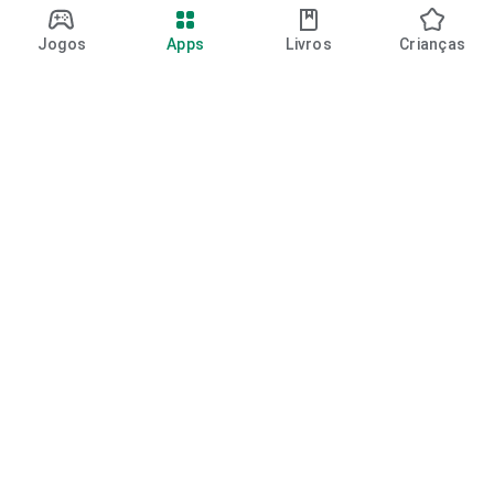
Jogos
Apps
Livros
Crianças
Google Play
Play Pass
Pontos do Play Points
Vales-presente
Resgatar
Política de reembolso
Crianças e família