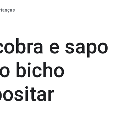
rianças
cobra e sapo
do bicho
ositar