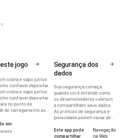
os
este jogo
Segurança dos
dados
om cobra e sapo juntos
icho confiavel depositar
Sua segurança começa
om cobra e sapo juntos
quando você entende como
icho confiavel depositar
os desenvolvedores coletam
lara no ponto de
e compartilham seus dados.
de de carregamento ao
As práticas de segurança e
ra a página depois; o
privacidade podem variar de
é fácil de examinar. Isso
ado em
acordo com o uso, a região e a
is confiança ao usuário.
idade.
Este app pode
Navegação
ereiro
compartilhar
na Web