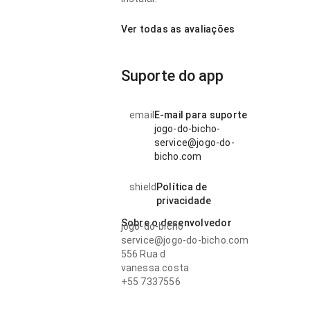
Ver todas as avaliações
Suporte do app
email
E-mail para suporte
jogo-do-bicho-
service@jogo-do-
bicho.com
shield
Política de
privacidade
Sobre o desenvolvedor
jogo-do-bicho
service@jogo-do-bicho.com
556 Rua d
vanessa.costa
+55 7337556