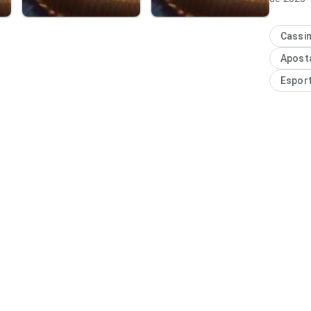
sonhar c
jogo do b
parece m
Cassi
de naveg
Apost
página de
de exami
Espor
detalhes