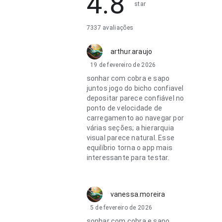
4.8
star
7337 avaliações
arthur.araujo
19 de fevereiro de 2026
sonhar com cobra e sapo
juntos jogo do bicho confiavel
depositar parece confiável no
ponto de velocidade de
carregamento ao navegar por
várias seções; a hierarquia
visual parece natural. Esse
equilíbrio torna o app mais
interessante para testar.
vanessa.moreira
5 de fevereiro de 2026
sonhar com cobra e sapo