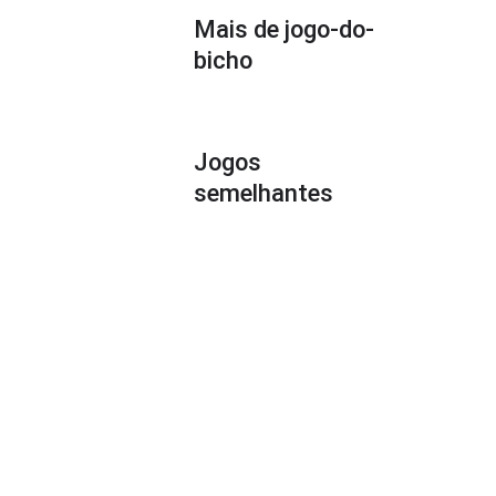
Mais de jogo-do-
bicho
Jogos
semelhantes